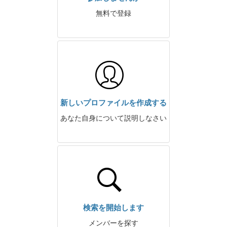
無料で登録
新しいプロファイルを作成する
あなた自身について説明しなさい
検索を開始します
メンバーを探す