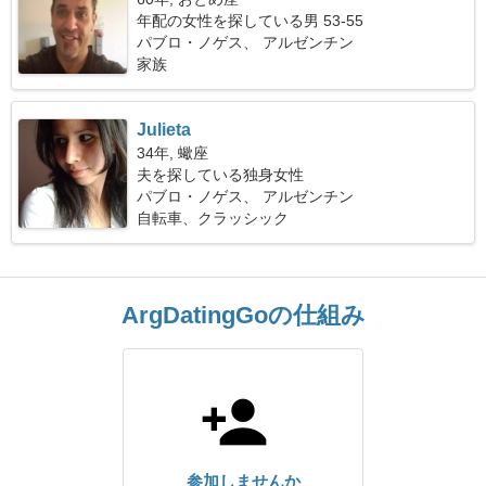
年配の女性を探している男 53-55
パブロ・ノゲス、 アルゼンチン
家族
Julieta
34年, 蠍座
夫を探している独身女性
パブロ・ノゲス、 アルゼンチン
自転車、クラッシック
ArgDatingGoの仕組み
参加しませんか