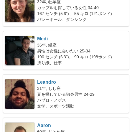
32年, 牡羊座
カップルを探している女性 34-40
167 センチ (5'6")、 55 キロ (121ポンド)
バレーボール、ダンシング
Medi
36年, 蠍座
男性は女性に会いたい 25-34
190 センチ (6'3")、 90 キロ (198ポンド)
折り紙、仕事
Leandro
31年, しし座
妻を探している独身男性 24-29
パブロ・ノゲス
文学、スポーツ活動
Aaron
60年, おとめ座