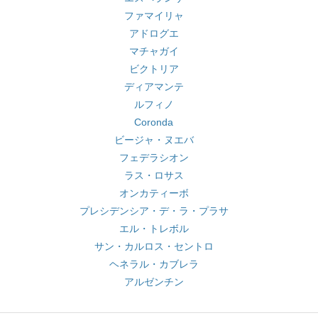
ファマイリャ
アドログエ
マチャガイ
ビクトリア
ディアマンテ
ルフィノ
Coronda
ビージャ・ヌエバ
フェデラシオン
ラス・ロサス
オンカティーボ
プレシデンシア・デ・ラ・プラサ
エル・トレボル
サン・カルロス・セントロ
ヘネラル・カブレラ
アルゼンチン