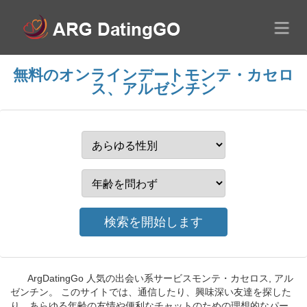
無料のオンラインデートモンテ・カセロ
ス、アルゼンチン
ArgDatingGo 人気の出会い系サービスモンテ・カセロス, アル
ゼンチン。 このサイトでは、通信したり、興味深い友達を探した
り、あらゆる年齢の友情や便利なチャットのための理想的なパー