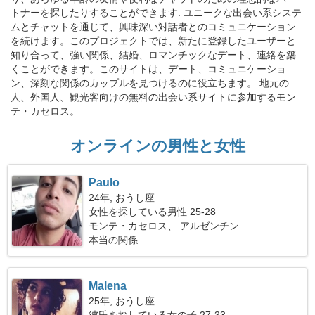
トナーを探したりすることができます. ユニークな出会い系システ
ムとチャットを通じて、興味深い対話者とのコミュニケーション
を続けます。このプロジェクトでは、新たに登録したユーザーと
知り合って、強い関係、結婚、ロマンチックなデート、連絡を築
くことができます。このサイトは、デート、コミュニケーショ
ン、深刻な関係のカップルを見つけるのに役立ちます。 地元の
人、外国人、観光客向けの無料の出会い系サイトに参加するモン
テ・カセロス。
オンラインの男性と女性
Paulo
24年, おうし座
女性を探している男性 25-28
モンテ・カセロス、 アルゼンチン
本当の関係
Malena
25年, おうし座