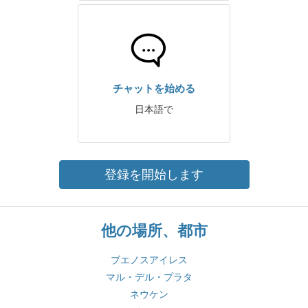
チャットを始める
日本語で
登録を開始します
他の場所、都市
ブエノスアイレス
マル・デル・プラタ
ネウケン