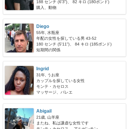
188 センチ (6'3")、 82 キロ (180ポンド)
購入、動物
Diego
55年, 水瓶座
年配の女性を探している男 43-52
180 センチ (5'11")、 84 キロ (185ポンド)
短期間の関係
Ingrid
31年, うお座
カップルを探している女性
モンテ・カセロス
マッサージ、バレエ
Abigail
21歳, 山羊座
またね、私は謙虚な女性です
モンテ・カセロス、 アルゼンチン