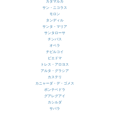
カタマルカ
サン・ニコラス
モロン
タンディル
サンタ・マリア
サンタローサ
チンバス
オベラ
チビルコイ
ビエドマ
トレス・アロヨス
アルタ・グラシア
カステリ
カニャーダ・デ・ゴメス
ポンテベドラ
グアレグアイ
カシルダ
サパラ