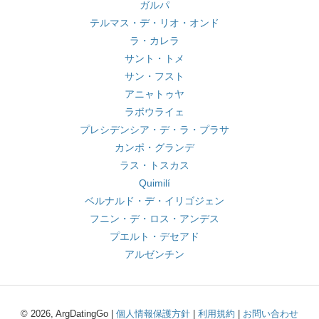
ガルパ
テルマス・デ・リオ・オンド
ラ・カレラ
サント・トメ
サン・フスト
アニャトゥヤ
ラボウライェ
プレシデンシア・デ・ラ・プラサ
カンポ・グランデ
ラス・トスカス
Quimilí
ベルナルド・デ・イリゴジェン
フニン・デ・ロス・アンデス
プエルト・デセアド
アルゼンチン
© 2026, ArgDatingGo |
個人情報保護方針
|
利用規約
|
お問い合わせ