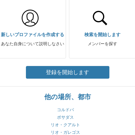
新しいプロファイルを作成する
検索を開始します
あなた自身について説明しなさい
メンバーを探す
登録を開始します
他の場所、都市
コルドバ
ポサダス
リオ・クアルト
リオ・ガレゴス