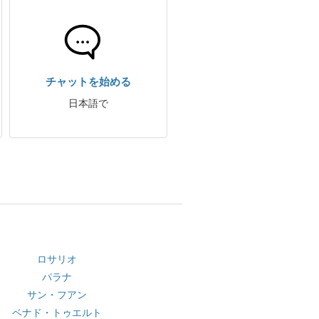
チャットを始める
日本語で
ロサリオ
パラナ
サン・フアン
ベナド・トゥエルト