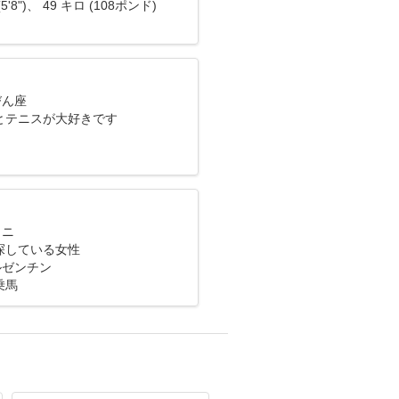
5'8")、 49 キロ (108ポンド)
びん座
とテニスが大好きです
ミニ
探している女性
アルゼンチン
乗馬