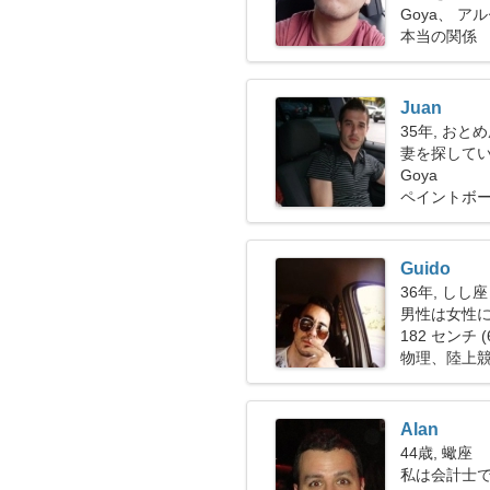
Goya、 ア
本当の関係
Juan
35年, おと
妻を探して
Goya
ペイントボ
Guido
36年, しし座
男性は女性
182 センチ (
物理、陸上
Alan
44歳, 蠍座
私は会計士