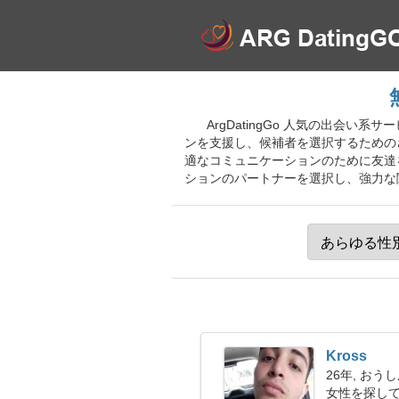
ArgDatingGo 人気の出会い
ンを支援し、候補者を選択するための
適なコミュニケーションのために友達
ションのパートナーを選択し、強力な
Kross
26年, おう
女性を探し